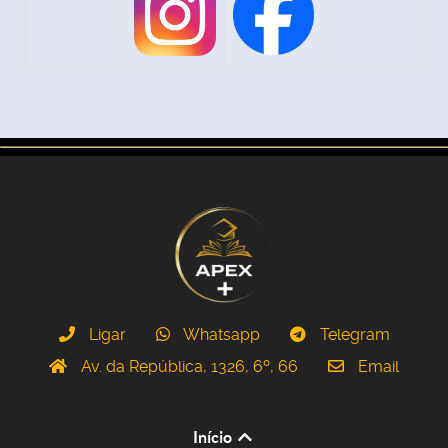
Ligar
Whatsapp
Telegram
Av. da República, 1326, 6º, 66
Email
Início