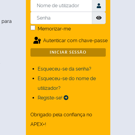
Nome de utilizador
Senha
Mostrar senha
a para
Memorizar-me
Autenticar com chave-passe
INICIAR SESSÃO
s
Esqueceu-se da senha?
Esqueceu-se do nome de
utilizador?
Registe-se!
Obrigado pela confiança no
APEX+!