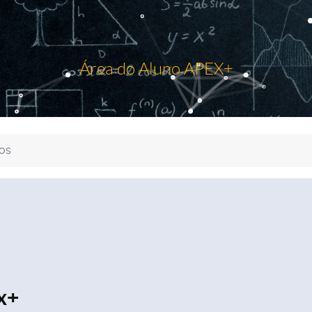
Área do Aluno APEX+
os
x+