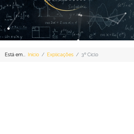
Está em...
Início
Explicações
3º Ciclo
E. Secundário
Saber +