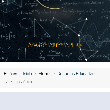
Área do Aluno APEX+
Está em...
Início
Alunos
Recursos Educativos
Fichas Apex+