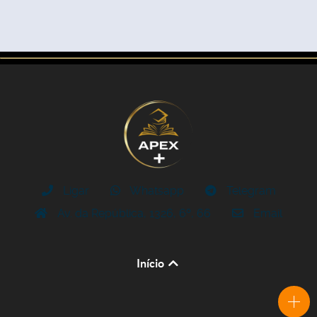
Ligar
Whatsapp
Telegram
Av. da República, 1326, 6º, 66
Email
Início