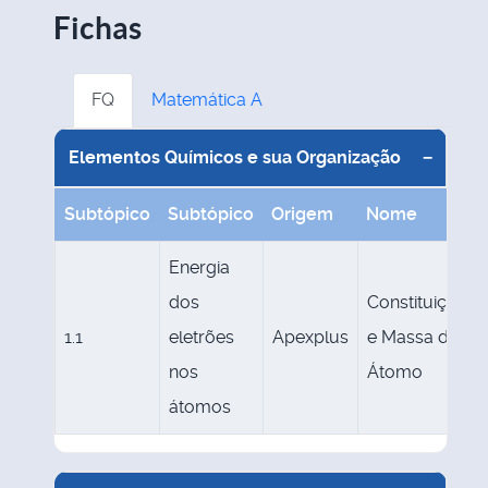
Fichas
FQ
Matemática A
Elementos Químicos e sua Organização
−
Subtópico
Subtópico
Origem
Nome
Energia
dos
Constituição
1.1
eletrões
Apexplus
e Massa do
nos
Átomo
átomos