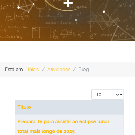
Está em...
Início
Atividades
Blog
Qtd. a exibir
Título
Artigos
Prepara-te para assistir ao eclipse lunar
total mais longo de 2025